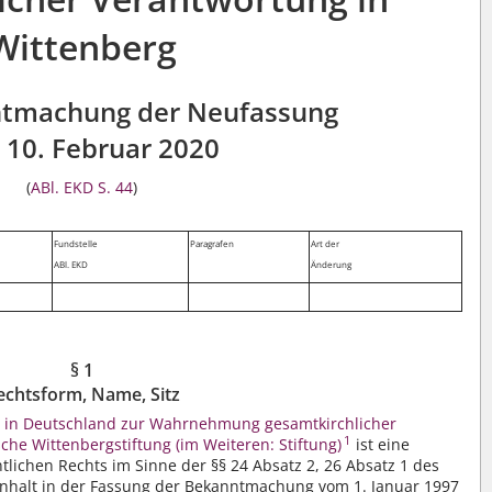
Wittenberg
ntmachung der Neufassung
10. Februar 2020
(
ABl. EKD S. 44
)
Fundstelle
Paragrafen
Art der
ABl. EKD
Änderung
§ 1
echtsform, Name, Sitz
he in Deutschland zur Wahrnehmung gesamtkirchlicher
1
che Wittenbergstiftung (im Weiteren: Stiftung)
ist eine
entlichen Rechts im Sinne der §§ 24 Absatz 2, 26 Absatz 1 des
Anhalt in der Fassung der Bekanntmachung vom 1. Januar 1997