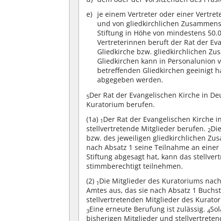
je einem Vertreter oder einer Vertre
und von gliedkirchlichen Zusammen
Stiftung in Höhe von mindestens 50.
Vertreterinnen beruft der Rat der Ev
Gliedkirche bzw. gliedkirchlichen 
Gliedkirchen kann in Personalunion 
betreffenden Gliedkirchen geeinigt 
abgegeben werden.
Der Rat der Evangelischen Kirche in Deu
5
Kuratorium berufen.
(1a)
Der Rat der Evangelischen Kirche i
1
stellvertretende Mitglieder berufen.
Di
2
bzw. des jeweiligen gliedkirchlichen Z
nach Absatz 1 seine Teilnahme an eine
Stiftung abgesagt hat, kann das stellve
stimmberechtigt teilnehmen.
(2)
Die Mitglieder des Kuratoriums nach
1
Amtes aus, das sie nach Absatz 1 Buchst
stellvertretenden Mitglieder des Kurato
Eine erneute Berufung ist zulässig.
Sol
3
4
bisherigen Mitglieder und stellvertrete