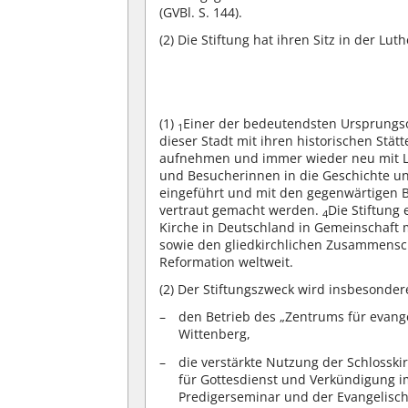
(GVBl. S. 144).
(2)
Die Stiftung hat ihren Sitz in der Lut
(1)
Einer der bedeutendsten Ursprungso
1
dieser Stadt mit ihren historischen Stät
aufnehmen und immer wieder neu mit L
und Besucherinnen in die Geschichte 
eingeführt und mit den gegenwärtigen 
vertraut gemacht werden.
Die Stiftung
4
Kirche in Deutschland in Gemeinschaft m
sowie den gliedkirchlichen Zusammensc
Reformation weltweit.
(2)
Der Stiftungszweck wird insbesondere
den Betrieb des „Zentrums für evange
Wittenberg,
die verstärkte Nutzung der Schlosski
für Gottesdienst und Verkündigung
Predigerseminar und der Evangelisc