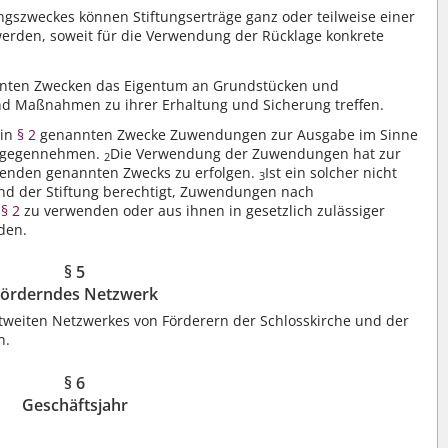
ngszweckes können Stiftungserträge ganz oder teilweise einer
rden, soweit für die Verwendung der Rücklage konkrete
ten Zwecken das Eigentum an Grundstücken und
nd Maßnahmen zu ihrer Erhaltung und Sicherung treffen.
 in
§ 2
genannten Zwecke Zuwendungen zur Ausgabe im Sinne
ntgegennehmen.
Die Verwendung der Zuwendungen hat zur
2
denden genannten Zwecks zu erfolgen.
Ist ein solcher nicht
3
and der Stiftung berechtigt, Zuwendungen nach
n
§ 2
zu verwenden oder aus ihnen in gesetzlich zulässiger
den.
§ 5
örderndes Netzwerk
eltweiten Netzwerkes von Förderern der Schlosskirche und der
n.
§ 6
Geschäftsjahr