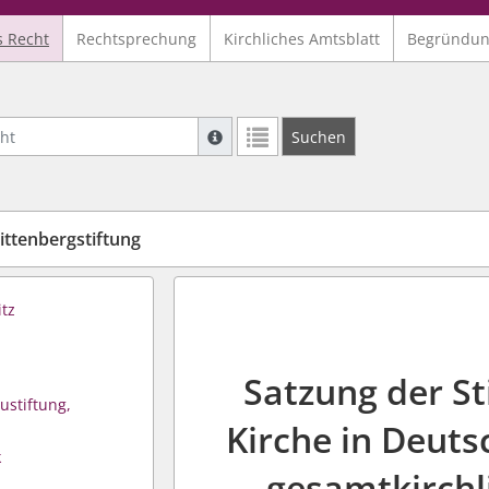
s Recht
Rechtsprechung
Kirchliches Amtsblatt
Begründu
Suche mit Platzhalter "*", Bsp. Pfarrer*,
Suchen
Weitere Suchoperatoren finden Sie in un
ttenbergstiftung
itz
Satzung der St
ustiftung,
Kirche in Deut
k
gesamtkirchl