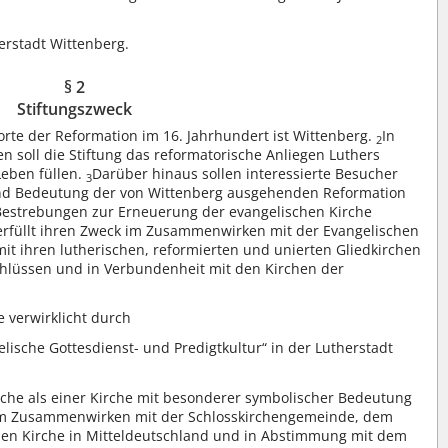
herstadt Wittenberg.
§ 2
Stiftungszweck
rte der Reformation im 16. Jahrhundert ist Wittenberg.
In
2
ten soll die Stiftung das reformatorische Anliegen Luthers
eben füllen.
Darüber hinaus sollen interessierte Besucher
3
und Bedeutung der von Wittenberg ausgehenden Reformation
Bestrebungen zur Erneuerung der evangelischen Kirche
 erfüllt ihren Zweck im Zusammenwirken mit der Evangelischen
it ihren lutherischen, reformierten und unierten Gliedkirchen
hlüssen und in Verbundenheit mit den Kirchen der
 verwirklicht durch
lische Gottesdienst- und Predigtkultur“ in der Lutherstadt
rche als einer Kirche mit besonderer symbolischer Bedeutung
 im Zusammenwirken mit der Schlosskirchengemeinde, dem
hen Kirche in Mitteldeutschland und in Abstimmung mit dem