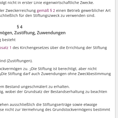
rfolgt nicht in erster Linie eigenwirtschaftliche Zwecke.
 der Zweckerreichung
gemäß § 2
einen Betrieb gewerblicher Art
chließlich für den Stiftungszweck zu verwenden sind.
§ 4
mögen, Zustiftung, Zuwendungen
g besteht
bsatz 1
des Kirchengesetzes über die Errichtung der Stiftung
nd (Zustiftungen).
ockvermögen zu.
Die Stiftung ist berechtigt, aber nicht
2
Die Stiftung darf auch Zuwendungen ohne Zweckbestimmung
3
em Bestand ungeschmälert zu erhalten.
g, wobei der Grundsatz der Bestandserhaltung zu beachten
ehen ausschließlich die Stiftungserträge sowie etwaige
ese nicht zur Vermehrung des Grundstockvermögens bestimmt