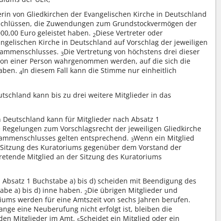
terin von Gliedkirchen der Evangelischen Kirche in Deutschland
schlüssen, die Zuwendungen zum Grundstockvermögen der
000,00 Euro geleistet haben.
Diese Vertreter oder
2
angelischen Kirche in Deutschland auf Vorschlag der jeweiligen
Zusammenschlusses.
Die Vertretung von höchstens drei dieser
3
von einer Person wahrgenommen werden, auf die sich die
haben.
In diesem Fall kann die Stimme nur einheitlich
4
tschland kann bis zu drei weitere Mitglieder in das
n Deutschland kann für Mitglieder nach Absatz 1
e Regelungen zum Vorschlagsrecht der jeweiligen Gliedkirche
usammenschlusses gelten entsprechend.
Wenn ein Mitglied
3
r Sitzung des Kuratoriums gegenüber dem Vorstand der
rtretende Mitglied an der Sitzung des Kuratoriums
 Absatz 1 Buchstabe a) bis d) scheiden mit Beendigung des
abe a) bis d) inne haben.
Die übrigen Mitglieder und
2
riums werden für eine Amtszeit von sechs Jahren berufen.
ange eine Neuberufung nicht erfolgt ist, bleiben die
nden Mitglieder im Amt.
Scheidet ein Mitglied oder ein
5