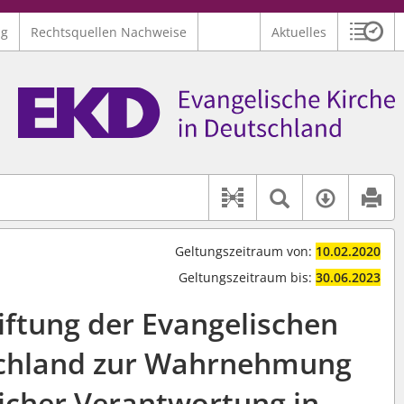
ng
Rechtsquellen Nachweise
Aktuelles
Sitzu
Logo Ev. Kirche in Deutschland
 findet auch: "Pfarrerinitiative" oder "Pfarrerausschuss".
serer Hilfe.
Textsuche 
Verfüg
Dokument-Beziehu
Geltungszeitraum von:
10.02.2020
Geltungszeitraum bis:
30.06.2023
iftung der Evangelischen
schland zur Wahrnehmung
icher Verantwortung in