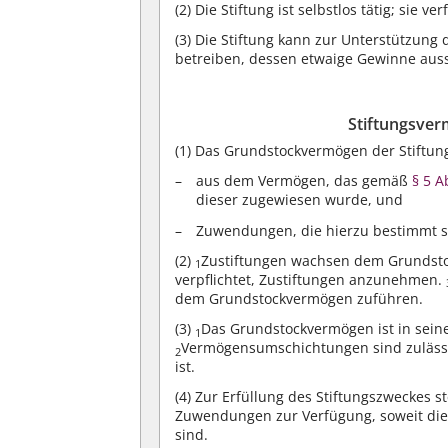
(2)
Die Stiftung ist selbstlos tätig; sie ve
(3)
Die Stiftung kann zur Unterstützung
betreiben, dessen etwaige Gewinne auss
Stiftungsver
(1)
Das Grundstockvermögen der Stiftun
aus dem Vermögen, das gemäß
§ 5 A
dieser zugewiesen wurde, und
Zuwendungen, die hierzu bestimmt si
(2)
Zustiftungen wachsen dem Grundst
1
verpflichtet, Zustiftungen anzunehmen.
dem Grundstockvermögen zuführen.
(3)
Das Grundstockvermögen ist in sein
1
Vermögensumschichtungen sind zulässi
2
ist.
(4)
Zur Erfüllung des Stiftungszweckes st
Zuwendungen zur Verfügung, soweit di
sind.