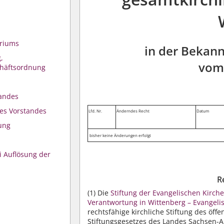
oriums
in der Bekan
,
vom 
chäftsordnung
tandes
es Vorstandes
Lfd. Nr.
Änderndes Recht
Datum
tung
bisher keine Änderungen erfolgt
i Auflösung der
R
(1)
Die
Stiftung der Evangelischen Kirc
Verantwortung in Wittenberg – Evangelis
rechtsfähige kirchliche Stiftung des öff
Stiftungsgesetzes des Landes Sachsen-