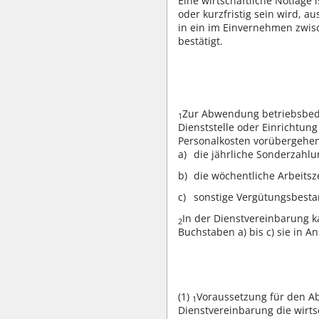
Eine wirtschaftliche Notlage 
oder kurzfristig sein wird, 
in ein im Einvernehmen zwisc
bestätigt.
Zur Abwendung betriebsbeding
1
Dienststelle oder Einrichtung
Personalkosten vorübergehen
die jährliche Sonderzahlu
die wöchentliche Arbeitsze
sonstige Vergütungsbestan
In der Dienstvereinbarung k
2
Buchstaben a) bis c) sie in 
(1)
Voraussetzung für den Ab
1
Dienstvereinbarung die wirtsc