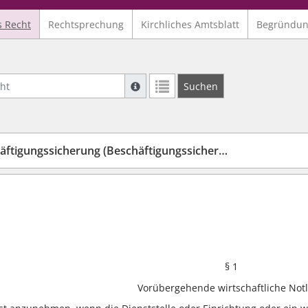
s Recht
Rechtsprechung
Kirchliches Amtsblatt
Begründu
Suche mit Platzhalter "*", Bsp. Pfarrer*,
Suchen
Weitere Suchoperatoren finden Sie in un
tigungssicherung (Beschäftigungssicherung)
§ 1
Vorübergehende wirtschaftliche Not