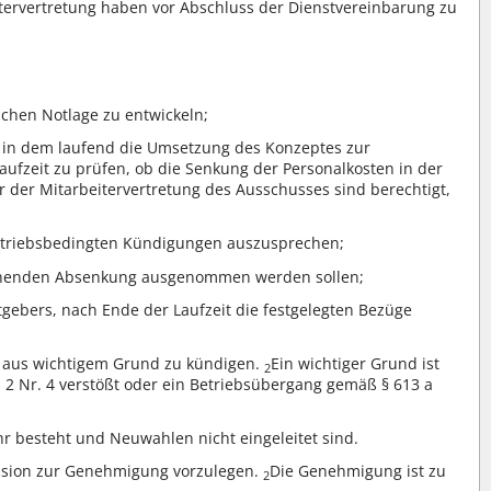
tervertretung haben vor Abschluss der Dienstvereinbarung zu
ichen Notlage zu entwickeln;
 in dem laufend die Umsetzung des Konzeptes zur
ufzeit zu prüfen, ob die Senkung der Personalkosten in der
er der Mitarbeitervertretung des Ausschusses sind berechtigt,
betriebsbedingten Kündigungen auszusprechen;
rgehenden Absenkung ausgenommen werden sollen;
gebers, nach Ende der Laufzeit die festgelegten Bezüge
os aus wichtigem Grund zu kündigen.
Ein wichtiger Grund ist
2
2 Nr. 4 verstößt oder ein Betriebsübergang gemäß § 613 a
hr besteht und Neuwahlen nicht eingeleitet sind.
ission zur Genehmigung vorzulegen.
Die Genehmigung ist zu
2