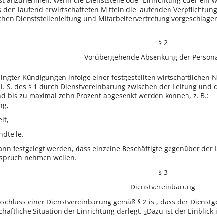
ist anzunehmen, wenn die Dienststelle oder Einrichtung oder ein wir
aus den laufend erwirtschafteten Mitteln die laufenden Verpflichtu
hen Dienststellenleitung und Mitarbeitervertretung vorgeschlagen
§ 2
Vorübergehende Absenkung der Persona
ter Kündigungen infolge einer festgestellten wirtschaftlichen Not
 i. S. des § 1 durch Dienstvereinbarung zwischen der Leitung und 
d bis zu maximal zehn Prozent abgesenkt werden können, z. B.:
ng,
it,
dteile.
ann festgelegt werden, dass einzelne Beschäftigte gegenüber der 
Anspruch nehmen wollen.
§ 3
Dienstvereinbarung
schluss einer Dienstvereinbarung gemäß § 2 ist, dass der Dienstg
haftliche Situation der Einrichtung darlegt.
Dazu ist der Einblick
2