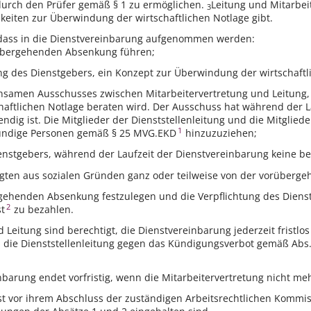
durch den Prüfer gemäß § 1 zu ermöglichen.
Leitung und Mitarbei
3
keiten zur Überwindung der wirtschaftlichen Notlage gibt.
 dass in die Dienstvereinbarung aufgenommen werden:
rübergehenden Absenkung führen;
ung des Dienstgebers, ein Konzept zur Überwindung der wirtschaftl
nsamen Ausschusses zwischen Mitarbeitervertretung und Leitung,
aftlichen Notlage beraten wird. Der Ausschuss hat während der La
dig ist. Die Mitglieder der Dienststellenleitung und die Mitglied
1
undige Personen gemäß § 25 MVG.EKD
hinzuzuziehen;
ienstgebers, während der Laufzeit der Dienstvereinbarung keine 
igten aus sozialen Gründen ganz oder teilweise von der vorübe
rgehenden Absenkung festzulegen und die Verpflichtung des Dienst
2
t
zu bezahlen.
d Leitung sind berechtigt, die Dienstvereinbarung jederzeit fristl
die Dienststellenleitung gegen das Kündigungsverbot gemäß Abs. 
inbarung endet vorfristig, wenn die Mitarbeitervertretung nicht me
st vor ihrem Abschluss der zuständigen Arbeitsrechtlichen Komm