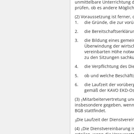
unmittelbare Unterrichtung 
prüfen, ob es andere Möglich
(2)
Voraussetzung ist ferner,
die Gründe, die zur vo
die Bereitschaftserklär
die Bildung eines gemei
Überwindung der wirtsch
vereinbarten Höhe notwen
zu den Sitzungen sachk
die Verpflichtung des D
ob und welche Beschäft
die Laufzeit der vorübe
gemäß der KAVO EKD-Os
(3)
Mitarbeitervertretung un
1
insbesondere gegeben, wenn 
BGB stattfindet.
Die Laufzeit der Dienstvere
3
(4)
Die Dienstvereinbarung i
1