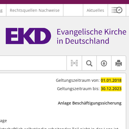
ng
Rechtsquellen Nachweise
Aktuelles
Sitzu
Logo Ev. Kirche in Deutschland
 findet auch: "Pfarrerinitiative" oder "Pfarrerausschuss".
serer Hilfe.
Textsuche 
Verfüg
Geltungszeitraum von:
01.01.2018
Geltungszeitraum bis:
30.12.2023
Anlage Beschäftigungssicherung
lage