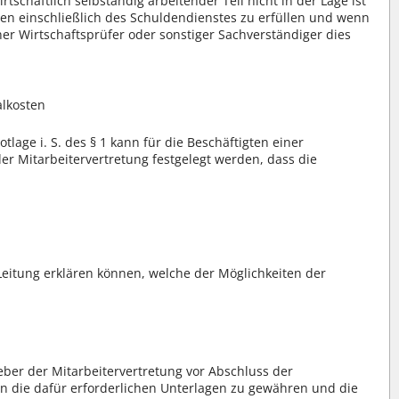
tschaftlich selbständig arbeitender Teil nicht in der Lage ist
ngen einschließlich des Schuldendienstes zu erfüllen und wenn
er Wirtschaftsprüfer oder sonstiger Sachverständiger dies
lkosten
lage i. S. des § 1 kann für die Beschäftigten einer
der Mitarbeitervertretung festgelegt werden, dass die
Leitung erklären können, welche der Möglichkeiten der
eber der Mitarbeitervertretung vor Abschluss der
 in die dafür erforderlichen Unterlagen zu gewähren und die