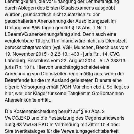
Lehrtätigkeiten, die vor Erlangung der Lehrbefähigung
durch Ablegen des Ersten Staatsexamens ausgeübt
wurden, grundsätzlich nicht zusätzlich zu der
pauschalierten Anerkennung der Ausbildungszeit im
Umfang von 855 Tagen gemäß § 18 Abs. 1 Nr. 1
LBeamtVG anerkennungsfähig sind. Denn auch eine
vergleichbare Tätigkeit im Inland wäre nicht als Dienstzeit
berücksichtigt worden (vgl. VGH München, Beschluss vom
19. November 2015 - 3 ZB 13.1433 - juris Rn. 14; OVG
Lüneburg, Beschluss vom 22. August 2014 - 5 LA 238/13 -
juris Rn. 10 f.). Hiervon unabhängig scheidet eine
Anrechnung von Dienstzeiten regelmäßig aus, wenn der
Betreffende für die im Ausland geleisteten Dienste eine
eigene Versorgung erhält (VGH München ebd.). So liegt es
hier, weil der Kläger für seine Tätigkeit in Großbritannien
Alterseinkünfte erhält.
Die Kostenentscheidung beruht auf § 60 Abs. 3
VwGG.EKD und die Festsetzung des Gegenstandswerts
auf § 63 VwGG.EKD in Verbindung mit Ziffer 10.4 des
Streitwertkataloges für die Verwaltungsgerichtsbarkeit.