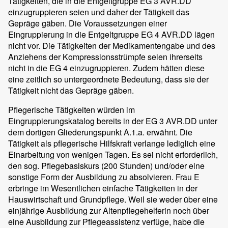
Tätigkeiten, die in die Entgeltgruppe EG 3 AVR.DD
einzugruppieren seien und daher der Tätigkeit das
Gepräge gäben. Die Voraussetzungen einer
Eingruppierung in die Entgeltgruppe EG 4 AVR.DD lägen
nicht vor. Die Tätigkeiten der Medikamentengabe und des
Anziehens der Kompressionsstrümpfe seien ihrerseits
nicht in die EG 4 einzugruppieren. Zudem hätten diese
eine zeitlich so untergeordnete Bedeutung, dass sie der
Tätigkeit nicht das Gepräge gäben.
Pflegerische Tätigkeiten würden im
Eingruppierungskatalog bereits in der EG 3 AVR.DD unter
dem dortigen Gliederungspunkt A.1.a. erwähnt. Die
Tätigkeit als pflegerische Hilfskraft verlange lediglich eine
Einarbeitung von wenigen Tagen. Es sei nicht erforderlich,
den sog. Pflegebasiskurs (200 Stunden) und/oder eine
sonstige Form der Ausbildung zu absolvieren. Frau E
erbringe im Wesentlichen einfache Tätigkeiten in der
Hauswirtschaft und Grundpflege. Weil sie weder über eine
einjährige Ausbildung zur Altenpflegehelferin noch über
eine Ausbildung zur Pflegeassistenz verfüge, habe die