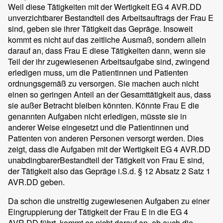
Weil diese Tätigkeiten mit der Wertigkeit EG 4 AVR.DD
unverzichtbarer Bestandteil des Arbeitsauftrags der Frau E
sind, geben sie ihrer Tätigkeit das Gepräge. Insoweit
kommt es nicht auf das zeitliche Ausmaß, sondern allein
darauf an, dass Frau E diese Tätigkeiten dann, wenn sie
Teil der ihr zugewiesenen Arbeitsaufgabe sind, zwingend
erledigen muss, um die Patientinnen und Patienten
ordnungsgemäß zu versorgen. Sie machen auch nicht
einen so geringen Anteil an der Gesamttätigkeit aus, dass
sie außer Betracht bleiben könnten. Könnte Frau E die
genannten Aufgaben nicht erledigen, müsste sie in
anderer Weise eingesetzt und die Patientinnen und
Patienten von anderen Personen versorgt werden. Dies
zeigt, dass die Aufgaben mit der Wertigkeit EG 4 AVR.DD
unabdingbarerBestandteil der Tätigkeit von Frau E sind,
der Tätigkeit also das Gepräge i.S.d. § 12 Absatz 2 Satz 1
AVR.DD geben.
Da schon die unstreitig zugewiesenen Aufgaben zu einer
Eingruppierung der Tätigkeit der Frau E in die EG 4
AVR.DD führt, kommt es nicht darauf an, ob auch die