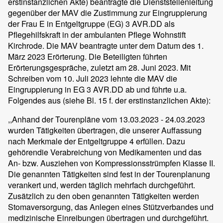
erstinstanzlichen Akte) beantragte die Dienststellenleitung
gegenüber der MAV die Zustimmung zur Eingruppierung
der Frau E in Entgeltgruppe (EG) 3 AVR.DD als
Pflegehilfskraft in der ambulanten Pflege Wohnstift
Kirchrode. Die MAV beantragte unter dem Datum des 1.
März 2023 Erörterung. Die Beteiligten führten
Erörterungsgespräche, zuletzt am 28. Juni 2023. Mit
Schreiben vom 10. Juli 2023 lehnte die MAV die
Eingruppierung in EG 3 AVR.DD ab und führte u.a.
Folgendes aus (siehe Bl. 15 f. der erstinstanzlichen Akte):
,,Anhand der Tourenpläne vom 13.03.2023 - 24.03.2023
wurden Tätigkeiten übertragen, die unserer Auffassung
nach Merkmale der Entgeltgruppe 4 erfüllen. Dazu
gehörendie Verabreichung von Medikamenten und das
An- bzw. Ausziehen von Kompressionsstrümpfen Klasse II.
Die genannten Tätigkeiten sind fest in der Tourenplanung
verankert und, werden täglich mehrfach durchgeführt.
Zusätzlich zu den oben genannten Tätigkeiten werden
Stomaversorgung, das Anlegen eines Stützverbandes und
medizinische Einreibungen übertragen und durchgeführt.