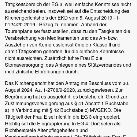
Tätigkeitsbereich der EG 3, weil einfache Kenntnisse nicht
ausreichend seien. Insoweit sei auf die Entscheidung des
Kirchengerichtshofs der EKD vom 5. August 2019 - 1-
0124/20-2019 - Bezug zu nehmen. Anhand der
Tourenpläne sei festzustellen, dass zu den Tätigkeiten die
Verabreichung von Medikamenten und das An- bzw.
Ausziehen von Kompressionsstrümpfen Klasse II und
damit Tätigkeiten gehörten, für die einfache Kenntnisse.
nicht ausreichten. Zusätzlich führe Frau E die
Stomaversorgung, das Anlegen eines Stützverbandes und
medizinische Einreibungen durch.
Das Kirchengericht hat den Antrag mit Beschluss vom 30.
August 2024, Az. 1-2708/9-2023, zurückgewiesen. Zur
Begründung hat es ausgeführt, es bestehe ein Grund zur
Zustimmungsverweigerung aus § 41 Absatz 1 Buchstabe
a) in Verbindung mit § 42 Buchstabe c) MVGEKD. Die
Tätigkeit der Frau E sei nicht in die EG 3 eingruppiert.
Richtig sei die Eingruppierung in EG 4. Dort seien als
Richtbeispiele Altenpflegehelferin und
Krankenpflegehelferin genannt. Die Tätigkeit von Frau E