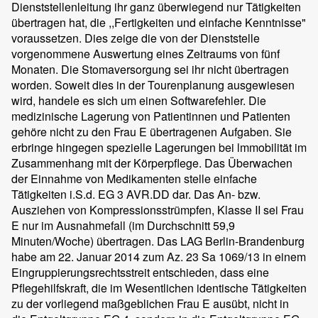
Dienststellenleitung ihr ganz überwiegend nur Tätigkeiten
übertragen hat, die ,,Fertigkeiten und einfache Kenntnisse"
voraussetzen. Dies zeige die von der Dienststelle
vorgenommene Auswertung eines Zeitraums von fünf
Monaten. Die Stomaversorgung sei ihr nicht übertragen
worden. Soweit dies in der Tourenplanung ausgewiesen
wird, handele es sich um einen Softwarefehler. Die
medizinische Lagerung von Patientinnen und Patienten
gehöre nicht zu den Frau E übertragenen Aufgaben. Sie
erbringe hingegen spezielle Lagerungen bei lmmobilität im
Zusammenhang mit der Körperpflege. Das Überwachen
der Einnahme von Medikamenten stelle einfache
Tätigkeiten i.S.d. EG 3 AVR.DD dar. Das An- bzw.
Ausziehen von Kompressionsstrümpfen, Klasse II sei Frau
E nur im Ausnahmefall (im Durchschnitt 59,9
Minuten/Woche) übertragen. Das LAG Berlin-Brandenburg
habe am 22. Januar 2014 zum Az. 23 Sa 1069/13 in einem
Eingruppierungsrechtsstreit entschieden, dass eine
Pflegehilfskraft, die im Wesentlichen identische Tätigkeiten
zu der vorliegend maßgeblichen Frau E ausübt, nicht in