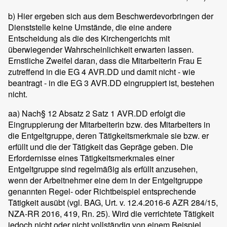
b) Hier ergeben sich aus dem Beschwerdevorbringen der
Dienststelle keine Umstände, die eine andere
Entscheidung als die des Kirchengerichts mit
überwiegender Wahrscheinlichkeit erwarten lassen.
Ernstliche Zweifel daran, dass die Mitarbeiterin Frau E
zutreffend in die EG 4 AVR.DD und damit nicht - wie
beantragt - in die EG 3 AVR.DD eingruppiert ist, bestehen
nicht.
aa) Nach§ 12 Absatz 2 Satz 1 AVR.DD erfolgt die
Eingruppierung der Mitarbeiterin bzw. des Mitarbeiters in
die Entgeltgruppe, deren Tätigkeitsmerkmale sie bzw. er
erfüllt und die der Tätigkeit das Gepräge geben. Die
Erfordernisse eines Tätigkeitsmerkmales einer
Entgeltgruppe sind regelmäßig als erfüllt anzusehen,
wenn der Arbeitnehmer eine dem in der Entgeltgruppe
genannten Regel- oder Richtbeispiel entsprechende
Tätigkeit ausübt (vgl. BAG, Urt. v. 12.4.2016-6 AZR 284/15,
NZA-RR 2016, 419, Rn. 25). Wird die verrichtete Tätigkeit
jedoch nicht oder nicht vollständig von einem Beispiel