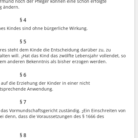
rmund noch der Pfleger können eine schon erfolgte
g ändern.
§ 4
ines Kindes sind ohne bürgerliche Wirkung.
§ 5
res steht dem Kinde die Entscheidung darüber zu, zu
alten will.
Hat das Kind das zwölfte Lebensjahr vollendet, so
2
inem anderen Bekenntnis als bisher erzogen werden.
§ 6
uf die Erziehung der Kinder in einer nicht
ntsprechende Anwendung.
§ 7
st das Vormundschaftsgericht zuständig.
Ein Einschreiten von
2
 sei denn, dass die Voraussetzungen des § 1666 des
§ 8