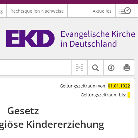
ng
Rechtsquellen Nachweise
Aktuelles
Sitzu
Logo Ev. Kirche in Deutschland
 findet auch: "Pfarrerinitiative" oder "Pfarrerausschuss".
serer Hilfe.
Textsuche 
Verfüg
Geltungszeitraum von:
01.01.1922
Geltungszeitraum bis:
..
Gesetz
igiöse Kindererziehung