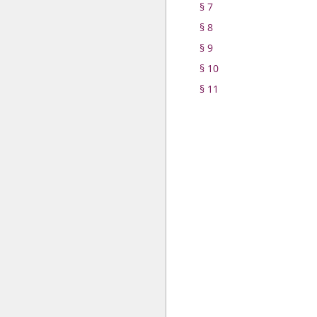
§ 7
§ 8
§ 9
§ 10
§ 11