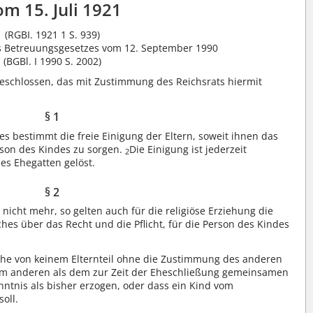
m 15. Juli 1921
(RGBI. 1921 1 S. 939)
s Betreuungsgesetzes vom 12. September 1990
(BGBl. I 1990 S. 2002)
beschlossen, das mit Zustimmung des Reichsrats hiermit
§ 1
es bestimmt die freie Einigung der Eltern, soweit ihnen das
erson des Kindes zu sorgen.
Die Einigung ist jederzeit
2
es Ehegatten gelöst.
§ 2
 nicht mehr, so gelten auch für die religiöse Erziehung die
hes über das Recht und die Pflicht, für die Person des Kindes
he von keinem Elternteil ohne die Zustimmung des anderen
em anderen als dem zur Zeit der Eheschließung gemeinsamen
ntnis als bisher erzogen, oder dass ein Kind vom
oll.