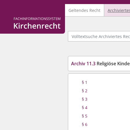
Geltendes Recht
Archivierte
Logo Fachinformationssystem Kirchenrecht
Volltextsuche Archiviertes Recht
Archiv 11.3
Religiöse Kind
§ 1
§ 2
§ 3
§ 4
§ 5
§ 6