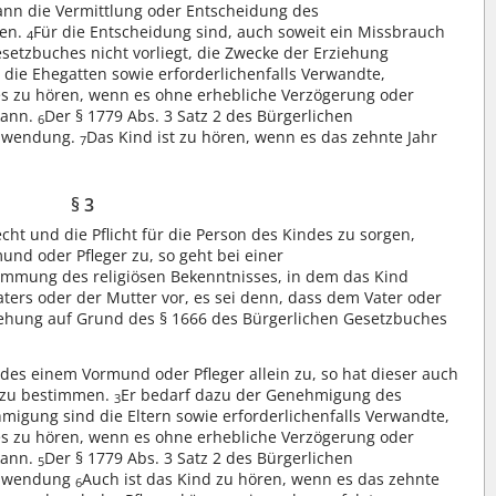
kann die Vermittlung oder Entscheidung des
den.
Für die Entscheidung sind, auch soweit ein Missbrauch
4
setzbuches nicht vorliegt, die Zwecke der Erziehung
 die Ehegatten sowie erforderlichenfalls Verwandte,
es zu hören, wenn es ohne erhebliche Verzögerung oder
kann.
Der § 1779 Abs. 3 Satz 2 des Bürgerlichen
6
Anwendung.
Das Kind ist zu hören, wenn es das zehnte Jahr
7
§ 3
ht und die Pflicht für die Person des Kindes zu sorgen,
nd oder Pfleger zu, so geht bei einer
immung des religiösen Bekenntnisses, in dem das Kind
ters oder der Mutter vor, es sei denn, dass dem Vater oder
ziehung auf Grund des § 1666 des Bürgerlichen Gesetzbuches
ndes einem Vormund oder Pfleger allein zu, so hat dieser auch
s zu bestimmen.
Er bedarf dazu der Genehmigung des
3
migung sind die Eltern sowie erforderlichenfalls Verwandte,
es zu hören, wenn es ohne erhebliche Verzögerung oder
kann.
Der § 1779 Abs. 3 Satz 2 des Bürgerlichen
5
Anwendung
Auch ist das Kind zu hören, wenn es das zehnte
6