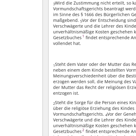
Wird die Zustimmung nicht erteilt, so 
3
Vormundschaftsgerichts beantragt wer
im Sinne des § 1666 des Bürgerlichen Ge
maßgebend.
Vor der Entscheidung sind
5
Verschwägerte und die Lehrer des Kind
unverhältnismäßige Kosten geschehen 
1
Gesetzbuches
findet entsprechende 
vollendet hat.
Steht dem Vater oder der Mutter das Rec
1
neben einem dem Kinde bestellten Vormu
Meinungsverschiedenheit über die Best
erzogen werden soll, die Meinung des Va
der Mutter das Recht der religiösen Er
entzogen ist.
Steht die Sorge für die Person eines Ki
2
über die religiöse Erziehung des Kinde
Vormundschaftsgerichts.
Vor der Geneh
4
Verschwägerte und die Lehrer des Kind
unverhältnismäßige Kosten geschehen 
2
Gesetzbuches
findet entsprechende 