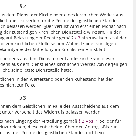
§ 2
 aus dem Dienst der Kirche oder eines kirchlichen Werkes aus
keit über, so verliert er die Rechte des geistlichen Standes,
lich belassen werden.
Der Verlust wird erst einen Monat nach
2
g der zuständigen kirchlichen Dienststelle wirksam.
In der
3
ntrag auf Belassung der Rechte gemäß
§ 3
hinzuweisen.
Hat der
4
digen kirchlichen Stelle seinen Wohnsitz oder sonstigen
ekanntgabe der Mitteilung im Kirchlichen Amtsblatt.
sscheidens aus dem Dienst einer Landeskirche von dieser
idens aus dem Dienst eines kirchlichen Werkes von derjenigen
iche seine letzte Dienststelle hatte.
stlichen in den Wartestand oder den Ruhestand hat den
es nicht zur Folge.
§ 3
können dem Geistlichen im Falle des Ausscheidens aus dem
g unter Vorbehalt des Widerrufs belassen werden.
ats nach Eingang der Mitteilung gemäß
§ 2 Abs. 1
bei der für
 einzureichen; diese entscheidet über den Antrag.
Bis zur
2
erlust der Rechte des geistlichen Standes nicht ein.