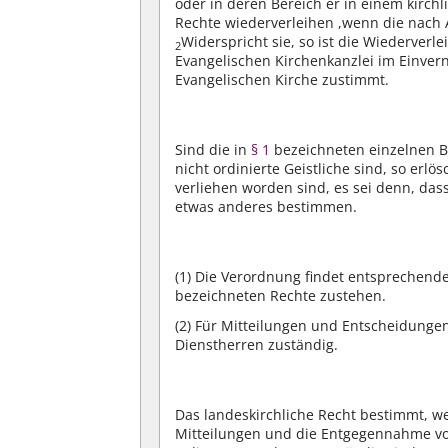
oder in deren Bereich er in einem kirchl
Rechte wiederverleihen ,wenn die nach A
Widerspricht sie, so ist die Wiederverl
2
Evangelischen Kirchenkanzlei im Einve
Evangelischen Kirche zustimmt.
Sind die in
§ 1
bezeichneten einzelnen B
nicht ordinierte Geistliche sind, so erlö
verliehen worden sind, es sei denn, dass
etwas anderes bestimmen.
(1)
Die Verordnung findet entsprechend
bezeichneten Rechte zustehen.
(2)
Für Mitteilungen und Entscheidunge
Dienstherren zuständig.
Das landeskirchliche Recht bestimmt, we
Mitteilungen und die Entgegennahme v