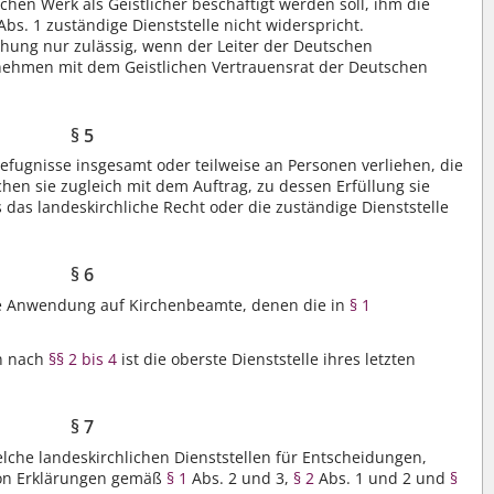
ichen Werk als Geistlicher beschäftigt werden soll, ihm die
bs. 1 zuständige Dienststelle nicht widerspricht.
eihung nur zulässig, wenn der Leiter der Deutschen
rnehmen mit dem Geistlichen Vertrauensrat der Deutschen
§ 5
efugnisse insgesamt oder teilweise an Personen verliehen, die
schen sie zugleich mit dem Auftrag, zu dessen Erfüllung sie
 das landeskirchliche Recht oder die zuständige Dienststelle
§ 6
e Anwendung auf Kirchenbeamte, denen die in
§ 1
n nach
§§ 2 bis 4
ist die oberste Dienststelle ihres letzten
§ 7
lche landeskirchlichen Dienststellen für Entscheidungen,
on Erklärungen gemäß
§ 1
Abs. 2 und 3,
§ 2
Abs. 1 und 2 und
§