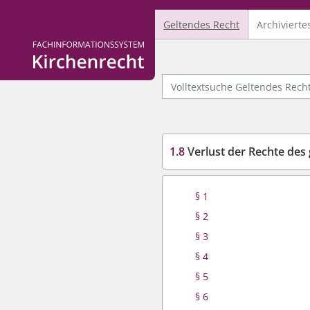
Geltendes Recht
Archivierte
Logo Fachinformationssystem Kirchenrecht
Volltextsuche Geltendes Recht
1.8
Verlust der Rechte des 
§ 1
§ 2
§ 3
§ 4
§ 5
§ 6