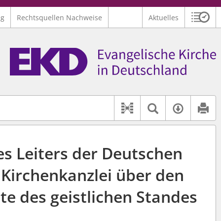
ng
Rechtsquellen Nachweise
Aktuelles
Sitzu
Logo Ev. Kirche in Deutschland
 findet auch: "Pfarrerinitiative" oder "Pfarrerausschuss".
serer Hilfe.
Textsuche 
Verfüg
Dokument-Beziehu
s Leiters der Deutschen
 Kirchenkanzlei über den
te des geistlichen Standes