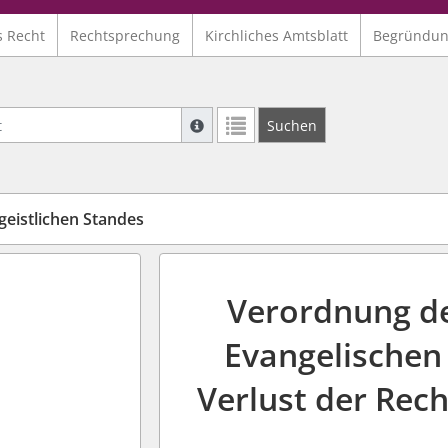
s Recht
Rechtsprechung
Kirchliches Amtsblatt
Begründu
Suche mit Platzhalter "*", Bsp. Pfarrer*,
Suchen
Weitere Suchoperatoren finden Sie in un
geistlichen Standes
Verordnung de
Evangelischen
Verlust der Rech