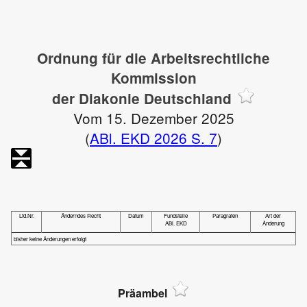
Ordnung für die Arbeitsrechtliche
Kommission
der Diakonie Deutschland
Vom 15. Dezember 2025
(
ABl. EKD 2026 S. 7
)
Lfd.Nr.
Änderndes Recht
Datum
Fundstelle
Paragrafen
Art der
ABl. EKD
Änderung
bisher keine Änderungen erfolgt
Präambel