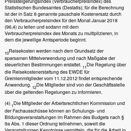
Preissteigerungsindex (Verbraucherpreisindex) des
Statistischen Bundesamtes (Destatis); für die Berechnung
ist der in Satz 8 genannte pauschale Kostenersatz durch
den Verbraucherpreisindex für den Monat Januar 2018
(96,4) zu teilen und sodann mit dem
Verbraucherpreisindex des Monats zu multiplizieren, in
dem die jeweilige Amtsperiode beginnt.
Reisekosten werden nach dem Grundsatz der
10
sparsamen Mittelverwendung und nach Maßgabe der
steuerlichen Bestimmungen erstattet.
Die Regelung über
11
die Reisekostenerstattung des EWDE für
Gremienmitglieder vom 11.12.2012 findet entsprechende
Anwendung.
Die Mitglieder sind von der Geschäftsstelle
12
über die geltenden Regelungen zu informieren.
(4)
Die Mitglieder der Arbeitsrechtlichen Kommission und
1
der Fachausschüsse können an Schulungs- und
Bildungsveranstaltungen im Rahmen des Budgets nach §
9a Abs. 1 dieser Ordnung teilnehmen, soweit die
Veranstaltungen Kenntnisse vermitteln, die für die Arbeit in