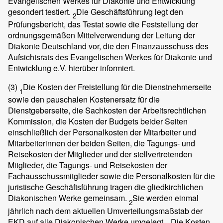
Evangelischen Werkes für Diakonie und Entwicklung
gesondert testiert.
Die Geschäftsführung legt den
2
Prüfungsbericht, das Testat sowie die Feststellung der
ordnungsgemäßen Mittelverwendung der Leitung der
Diakonie Deutschland vor, die den Finanzausschuss des
Aufsichtsrats des Evangelischen Werkes für Diakonie und
Entwicklung e.V. hierüber informiert.
(3)
Die Kosten der Freistellung für die Dienstnehmerseite
1
sowie den pauschalen Kostenersatz für die
Dienstgeberseite, die Sachkosten der Arbeitsrechtlichen
Kommission, die Kosten der Budgets beider Seiten
einschließlich der Personalkosten der Mitarbeiter und
Mitarbeiterinnen der beiden Seiten, die Tagungs- und
Reisekosten der Mitglieder und der stellvertretenden
Mitglieder, die Tagungs- und Reisekosten der
Fachausschussmitglieder sowie die Personalkosten für die
juristische Geschäftsführung tragen die gliedkirchlichen
Diakonischen Werke gemeinsam.
Sie werden einmal
2
jährlich nach dem aktuellen Umverteilungsmaßstab der
EKD auf alle Diakonischen Werke umgelegt.
Die Kosten