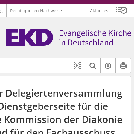
ng
Rechtsquellen Nachweise
Aktuelles
Sitzu
Logo Ev. Kirche in Deutschland
 findet auch: "Pfarrerinitiative" oder "Pfarrerausschuss".
serer Hilfe.
Textsuche 
Verfüg
Dokument-Beziehu
r Delegiertenversammlung
Dienstgeberseite für die
he Kommission der Diakonie
d für den Fachausschuss