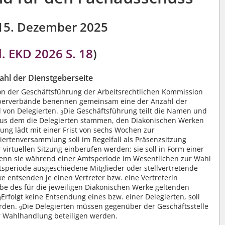
15. Dezember 2025
. EKD 2026 S. 18
)
ahl der Dienstgeberseite
n der Geschäftsführung der Arbeitsrechtlichen Kommission
eberverbände benennen gemeinsam eine der Anzahl der
 von Delegierten.
Die Geschäftsführung teilt die Namen und
3
aus dem die Delegierten stammen, den Diakonischen Werken
ung lädt mit einer Frist von sechs Wochen zur
iertenversammlung soll im Regelfall als Präsenzsitzung
 virtuellen Sitzung einberufen werden; sie soll in Form einer
wenn sie während einer Amtsperiode im Wesentlichen zur Wahl
speriode ausgeschiedene Mitglieder oder stellvertretende
e entsenden je einen Vertreter bzw. eine Vertreterin
e des für die jeweiligen Diakonischen Werke geltenden
Erfolgt keine Entsendung eines bzw. einer Delegierten, soll
8
erden.
Die Delegierten müssen gegenüber der Geschäftsstelle
9
er Wahlhandlung beteiligen werden.