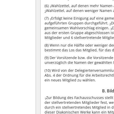
(6)
Wahlzettel, auf denen mehr Namen an
1
Wahlzettel, auf denen weniger Namen a
2
(7)
Erfolgt keine Einigung auf eine geme
1
aufgeführten Gruppen durchgeführt.
D
2
gemeinsamen Wahlvorschlag einigen.
D
3
aus der ersten Gruppe abgeschlossen is
Mitglieder und 6 stellvertretende Mitgl
(8)
Wenn nur die Hälfte oder weniger der
bestimmt das Los das Mitglied, für das 
(9)
Der Vorsitzende bzw. die Vorsitzende
unverzüglich die Namen der gewählten Mi
(10)
Wird von der Delegiertenversammlun
Abs. 4 der Ordnung für die Arbeitsrech
ein neues Mitglied zu wählen.
B. Bi
Zur Bildung des Fachausschusses stellt
1
der stellvertretenden Mitglieder fest, 
durch ein stellvertretendes Mitglied in
dieser Diakonischen Werke kann ein Mi