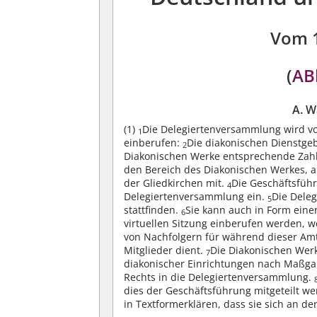
Vom 
(
ABl
A. W
(1)
Die Delegiertenversammlung wird vo
1
einberufen:
Die diakonischen Dienstg
2
Diakonischen Werke entsprechende Zahl
den Bereich des Diakonischen Werkes, 
der Gliedkirchen mit.
Die Geschäftsführ
4
Delegiertenversammlung ein.
Die Deleg
5
stattfinden.
Sie kann auch in Form einer
6
virtuellen Sitzung einberufen werden, 
von Nachfolgern für während dieser Amt
Mitglieder dient.
Die Diakonischen Werk
7
diakonischer Einrichtungen nach Maßgab
Rechts in die Delegiertenversammlung.
dies der Geschäftsführung mitgeteilt w
in Textformerklären, dass sie sich an d