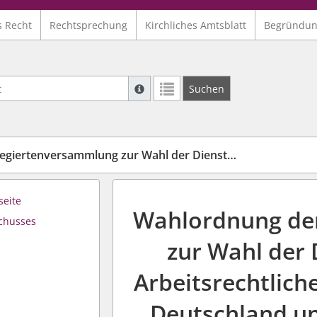
s Recht
Rechtsprechung
Kirchliches Amtsblatt
Begründu
Suche mit Platzhalter "*", Bsp. Pfarrer*,
Suchen
Weitere Suchoperatoren finden Sie in un
die Arbeitsrechtliche Kommission der Diakonie Deutschland und für den Fachausschuss (Wahlordnung der Dienstgeberseite ARK DD u. Fachausschuss)
seite
Wahlordnung de
schusses
zur Wahl der 
Arbeitsrechtlic
Deutschland un