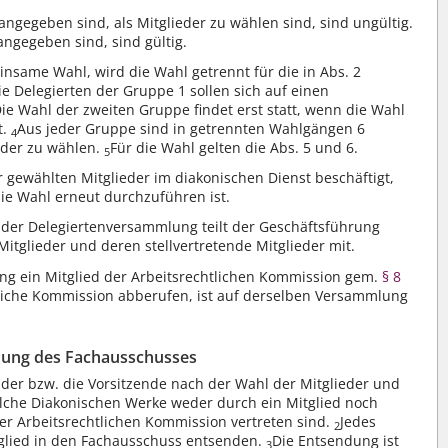
gegeben sind, als Mitglieder zu wählen sind, sind ungültig.
ngegeben sind, sind gültig.
insame Wahl, wird die Wahl getrennt für die in Abs. 2
ie Delegierten der Gruppe 1 sollen sich auf einen
ie Wahl der zweiten Gruppe findet erst statt, wenn die Wahl
t.
Aus jeder Gruppe sind in getrennten Wahlgängen 6
4
ieder zu wählen.
Für die Wahl gelten die Abs. 5 und 6.
5
 gewählten Mitglieder im diakonischen Dienst beschäftigt,
die Wahl erneut durchzuführen ist.
 der Delegiertenversammlung teilt der Geschäftsführung
tglieder und deren stellvertretende Mitglieder mit.
g ein Mitglied der Arbeitsrechtlichen Kommission gem.
§ 8
tliche Kommission abberufen, ist auf derselben Versammlung
ldung des Fachausschusses
 der bzw. die Vorsitzende nach der Wahl der Mitglieder und
welche Diakonischen Werke weder durch ein Mitglied noch
 der Arbeitsrechtlichen Kommission vertreten sind.
Jedes
2
tglied in den Fachausschuss entsenden.
Die Entsendung ist
3