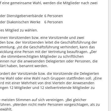
auf eine gemeinsame Wahl, werden die Mitglieder nach zwei
n der Dienstgeberverbände
6 Personen
n der Diakonischen Werke
6 Personen
ndes Mitglied zu wählen.
inen Vorsitzenden bzw. eine Vorsitzende und zwei
den bzw. der Vorsitzenden leitet die Geschäftsführung der
rsammlung.
Ist die Geschäftsführung verhindert, kann das
3
wicklung eine Person mit der Vertretung beauftragen.
Der
4
 die stimmberechtigten Mitglieder zu schriftlichen
önnen nur die anwesenden Delegierten oder Personen, die
rklärt haben, benannt werden.
dert der Vorsitzende bzw. die Vorsitzende die Delegierten
me Wahl oder eine Wahl nach Gruppen stattfinden soll.
Eine
2
rd mit einer Mehrheit von drei Vierteln der Anwesenden
ngen 12 Mitglieder und 12 stellvertretende Mitglieder zu
e meisten Stimmen auf sich vereinigen.
Bei gleicher
2
uführen.
Werden nicht mehr Personen vorgeschlagen, als zu
3
gewählt.