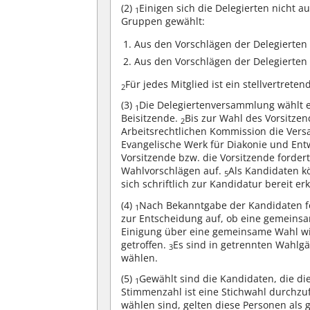
(2)
Einigen sich die Delegierten nicht 
1
Gruppen gewählt:
1. Aus den Vorschlägen der Delegierte
2. Aus den Vorschlägen der Delegierte
Für jedes Mitglied ist ein stellvertrete
2
(3)
Die Delegiertenversammlung wählt e
1
Beisitzende.
Bis zur Wahl des Vorsitzen
2
Arbeitsrechtlichen Kommission die Ve
Evangelische Werk für Diakonie und Ent
Vorsitzende bzw. die Vorsitzende fordert
Wahlvorschlägen auf.
Als Kandidaten k
5
sich schriftlich zur Kandidatur bereit e
(4)
Nach Bekanntgabe der Kandidaten for
1
zur Entscheidung auf, ob eine gemeinsa
Einigung über eine gemeinsame Wahl wi
getroffen.
Es sind in getrennten Wahlgä
3
wählen.
(5)
Gewählt sind die Kandidaten, die di
1
Stimmenzahl ist eine Stichwahl durchz
wählen sind, gelten diese Personen als 